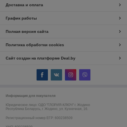
Топ продаж
Доставка и оплата
График работы
Полная версия сайта
Политика обработки cookies
Сайт создан на платформе Deal.by
Информация для покупателя
Радужное цинкование
Юридическое лицо:
ОДО "ГЛОРИЯ-КЛЮЧ" г. Жодино
Республика Беларусь, г. Жодино, ул. Кузнечная, 16.
Цинкование на подвесах и в барабанах, собственная линия
обработки металла, выполнение срочных заказов, доставка
Регистрационный номер ЕГР: 600238509
готовых изделий к вам.
УНП: 600238509