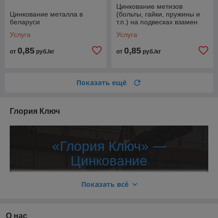
Цинкование метизов
Цинкование металла в
(больты, гайки, пружины и
беларуси
т.п.) на подвесках взамен
цинкования в барабане
Услуга
Услуга
насыпью
0,85
0,85
от
руб./кг
от
руб./кг
Показать ещё
Глория Ключ
«Глория Ключ» —
Цинкование
металла,изготовление
Показать всё
ключей, продажа
металлических изделий,
О нас