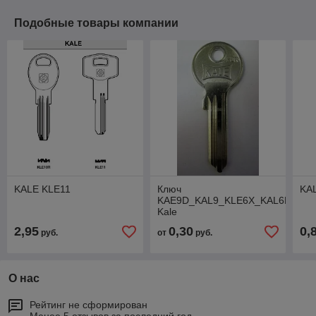
Подобные товары компании
KALE KLE11
Ключ
KA
KAE9D_KAL9_KLE6X_KAL6D
Kale
2,95
0,30
0,
руб.
от
руб.
О нас
Рейтинг не сформирован