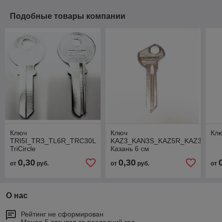
Подобные товары компании
Ключ
Ключ
Кл
TRI5I_TR3_TL6R_TRC30L
KAZ3_KAN3S_KAZ5R_KAZ3L
TriCircle
Казань 6 см
0,30
0,30
от
руб.
от
руб.
от
О нас
Рейтинг не сформирован