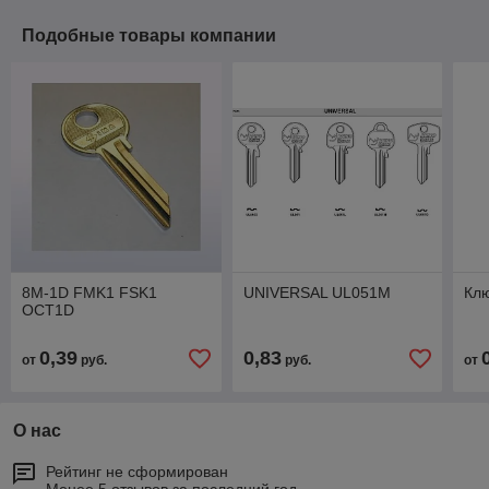
Подобные товары компании
8M-1D FMK1 FSK1
UNIVERSAL UL051M
Клю
OCT1D
0,39
0,83
от
руб.
руб.
от
О нас
Рейтинг не сформирован