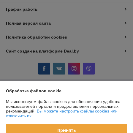
График работы
Полная версия сайта
Политика обработки cookies
Сайт создан на платформе Deal.by
Обработка файлов cookie
Информация для покупателя
Юридическое лицо:
ОДО "ГЛОРИЯ-КЛЮЧ" г. Жодино
Мы используем файлы cookies для обеспечения удобства
Республика Беларусь, г. Жодино, ул. Кузнечная, 16.
пользователей портала и предоставления персональных
рекомендаций.
Вы можете настроить файлы cookies или
Регистрационный номер ЕГР: 600238509
отключить их.
УНП: 600238509
Принять
Регистрационный орган: Минский облисполком