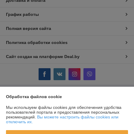
Доставка и оплата
График работы
Полная версия сайта
Политика обработки cookies
Сайт создан на платформе Deal.by
Обработка файлов cookie
Информация для покупателя
Юридическое лицо:
ОДО "ГЛОРИЯ-КЛЮЧ" г. Жодино
Мы используем файлы cookies для обеспечения удобства
Республика Беларусь, г. Жодино, ул. Кузнечная, 16.
пользователей портала и предоставления персональных
рекомендаций.
Вы можете настроить файлы cookies или
Регистрационный номер ЕГР: 600238509
отключить их.
УНП: 600238509