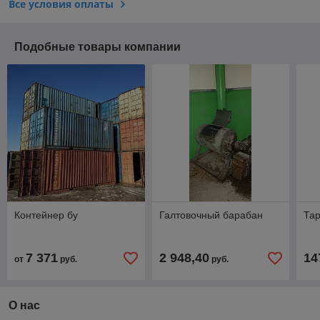
Все условия оплаты
Подобные товары компании
Контейнер бу
Галтовочный барабан
Тар
7 371
2 948,40
14
от
руб.
руб.
О нас