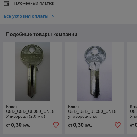
Наложенный платеж
Все условия оплаты
Подобные товары компании
Ключ
Ключ
Кл
U5D_U5D_UL050_UNL5
U5D_U5D_UL050_UNL5
U5
Универсал (2,0 мм)
универсальная
Уни
0,30
0,30
от
руб.
от
руб.
от