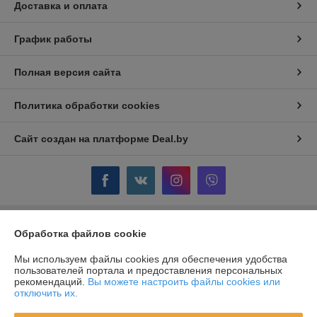
Доставка и оплата
График работы
Полная версия сайта
Политика обработки cookies
Сайт создан на платформе Deal.by
Обработка файлов cookie
Информация для покупателя
Юридическое лицо:
ОДО "ГЛОРИЯ-КЛЮЧ" г. Жодино
Мы используем файлы cookies для обеспечения удобства
Республика Беларусь, г. Жодино, ул. Кузнечная, 16.
пользователей портала и предоставления персональных
рекомендаций.
Вы можете настроить файлы cookies или
Регистрационный номер ЕГР: 600238509
отключить их.
УНП: 600238509