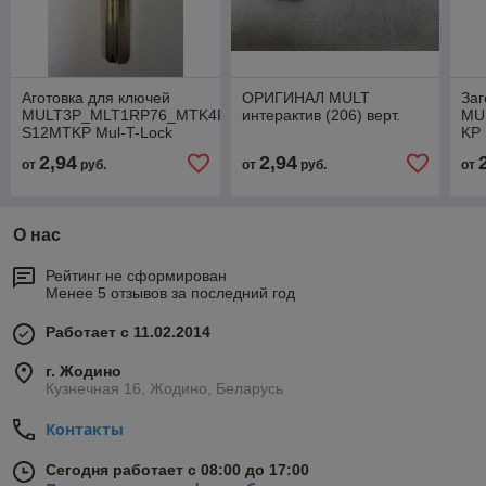
Аготовка для ключей
ОРИГИНАЛ MULT
Заг
MULT3P_MLT1RP76_MTK4RP
интерактив (206) верт.
MU
S12MTKP Mul-T-Lock
KP
(проф.06)
2,94
2,94
от
руб.
от
руб.
от
О нас
Рейтинг не сформирован
Менее 5 отзывов за последний год
Работает с 11.02.2014
г. Жодино
Кузнечная 16, Жодино, Беларусь
Контакты
Сегодня работает с 08:00 до 17:00