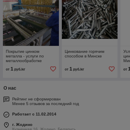
Покрытие цинком
Цинкование горячим
Усл
металла - услуги по
способом в Минске
цин
металлообработке
Ми
1
1
от
руб./кг
от
руб./кг
от
О нас
Рейтинг не сформирован
Менее 5 отзывов за последний год
Работает с 11.02.2014
г. Жодино
Кузнечная 16, Жодино, Беларусь