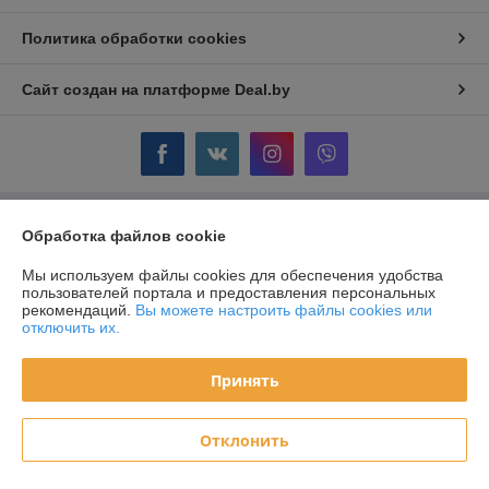
Политика обработки cookies
Сайт создан на платформе Deal.by
Информация для покупателя
Обработка файлов cookie
Юридическое лицо:
ОДО "ГЛОРИЯ-КЛЮЧ" г. Жодино
Мы используем файлы cookies для обеспечения удобства
Республика Беларусь, г. Жодино, ул. Кузнечная, 16.
пользователей портала и предоставления персональных
рекомендаций.
Вы можете настроить файлы cookies или
Регистрационный номер ЕГР: 600238509
отключить их.
УНП: 600238509
Принять
Регистрационный орган: Минский облисполком
Дата регистрации компании: 04.08.2000
Отклонить
Местонахождение книги жалоб и предложений: Кузнечная 16