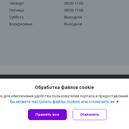
Четверг
08:00-17:00
Пятница
08:00-17:00
Суббота
Выходной
Воскресенье
Выходной
Сайт создан на платформе Deal.by
Политика обработки файлов cookies
Обработка файлов cookie
Глория Ключ |
Пожаловаться на контент
Select Language
▼
s для обеспечения удобства пользователей портала и предоставления
Вы можете настроить файлы cookies или отключить их.
Принять все
Отклонить