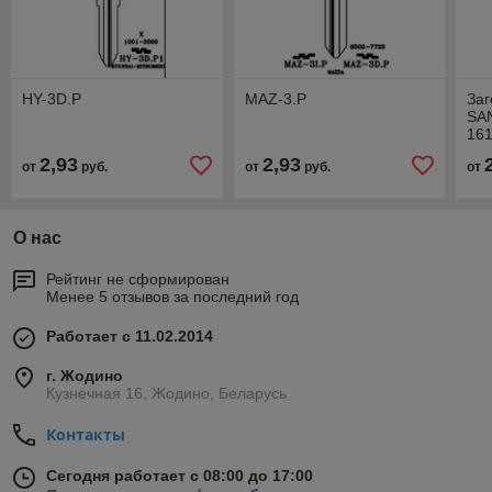
HY-3D.P
MAZ-3.P
Заг
SAN
161
8*2
2,93
2,93
от
руб.
от
руб.
от
пла
О нас
Рейтинг не сформирован
Менее 5 отзывов за последний год
Работает с 11.02.2014
г. Жодино
Кузнечная 16, Жодино, Беларусь
Контакты
Сегодня работает с 08:00 до 17:00