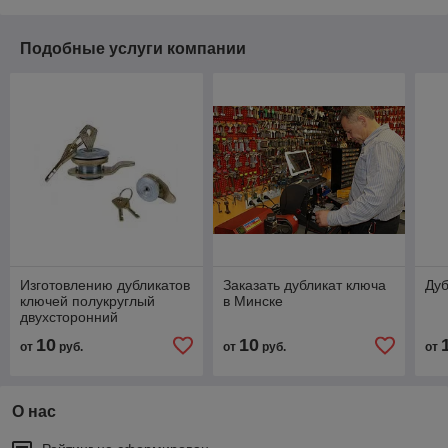
Подобные услуги компании
Изготовлению дубликатов
Заказать дубликат ключа
Дуб
ключей полукруглый
в Минске
двухсторонний
(кнопочный замок)
10
10
от
руб.
от
руб.
от
О нас