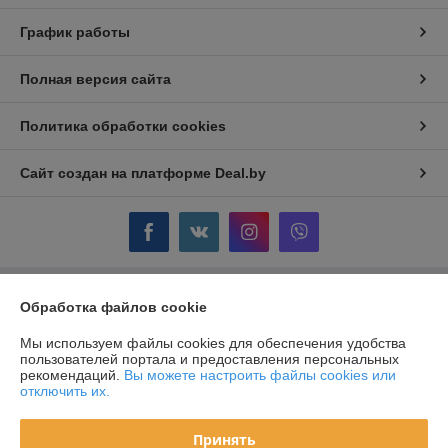
График работы
Полная версия сайта
Политика обработки cookies
Сайт создан на платформе Deal.by
Обработка файлов cookie
Информация для покупателя
Юридическое лицо:
ОДО "ГЛОРИЯ-КЛЮЧ" г. Жодино
Мы используем файлы cookies для обеспечения удобства
Республика Беларусь, г. Жодино, ул. Кузнечная, 16.
пользователей портала и предоставления персональных
рекомендаций.
Вы можете настроить файлы cookies или
Регистрационный номер ЕГР: 600238509
отключить их.
УНП: 600238509
Принять