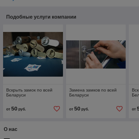
Подобные услуги компании
Вскрыть замок по всей
Замена замков по всей
Вск
Беларуси
Беларуси
Бе
50
50
от
руб.
от
руб.
от
О нас