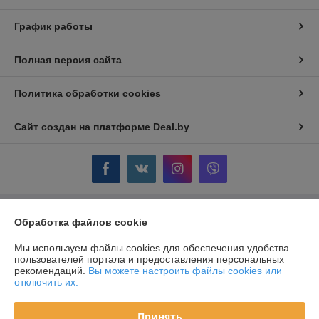
График работы
Полная версия сайта
Политика обработки cookies
Сайт создан на платформе Deal.by
Обработка файлов cookie
Информация для покупателя
Юридическое лицо:
ОДО "ГЛОРИЯ-КЛЮЧ" г. Жодино
Мы используем файлы cookies для обеспечения удобства
Республика Беларусь, г. Жодино, ул. Кузнечная, 16.
пользователей портала и предоставления персональных
рекомендаций.
Вы можете настроить файлы cookies или
Регистрационный номер ЕГР: 600238509
отключить их.
УНП: 600238509
Принять