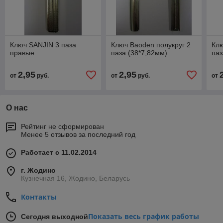
Ключ SANJIN 3 паза
Ключ Baoden полукруг 2
Клю
правые
паза (38*7,82мм)
паз
2,95
2,95
от
руб.
от
руб.
от
О нас
Рейтинг не сформирован
Менее 5 отзывов за последний год
Работает с 11.02.2014
г. Жодино
Кузнечная 16, Жодино, Беларусь
Контакты
Показать весь график работы
Сегодня выходной