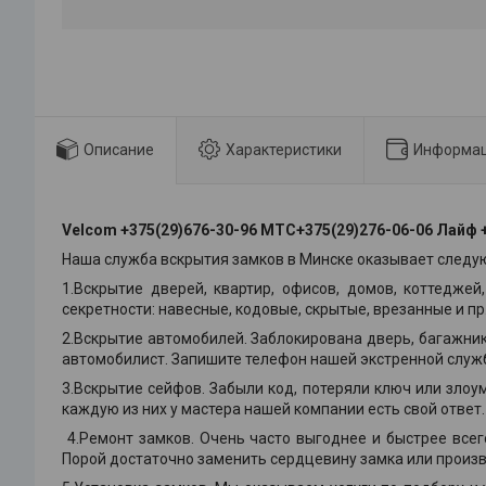
Описание
Характеристики
Информац
Velcom +375(29)676-30-96 МТС+375(29)276-06-06 Лайф +
Наша служба вскрытия замков в Минске оказывает следу
1.Вскрытие дверей, квартир, офисов, домов, коттедж
секретности: навесные, кодовые, скрытые, врезанные и пр
2
.
Вскрытие автомобилей. Заблокирована дверь, багажник,
автомобилист. Запишите телефон нашей экстренной службы
3
.
Вскрытие сейфов. Забыли код, потеряли ключ или злоу
каждую из них у мастера нашей компании есть свой ответ
4.Ремонт замков. Очень часто выгоднее и быстрее всег
Порой достаточно заменить сердцевину замка или произ