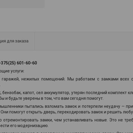
ия для заказа
375(25) 601-60-60
ющие услуги:
ей, гаражей, нежилых помещений. Мы работаем с замками всех 
.
 бензобак, капот, сел аккумулятор, утерян последний комплект к
 и будьте уверены в том, что вам сегодня помогут.
мышленники пытались взломать замок и потерпели неудачу — при
. Они помогут открыть дверь, перекодировать замок и решить люб
о отремонтировать замки, чем устанавливать новые. Это не тре
вести его модернизацию.