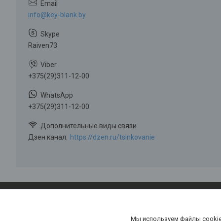
info@key-blank.by
Raiven73
+375(29)311-12-00
+375(29)311-12-00
Дзен канал
https://dzen.ru/tsinkovanie
Мы используем файлы cookie