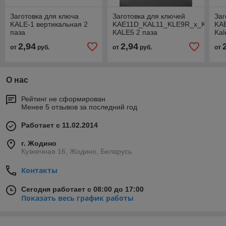
Заготовка для ключа
Заготовка для ключей
Заг
KALE-1 вертикальная 2
KAE11D_KAL11_KLE9R_x_KAE5
KA
паза
KALE5 2 паза
Kal
вер
2,94
2,94
от
руб.
от
руб.
от
О нас
Рейтинг не сформирован
Менее 5 отзывов за последний год
Работает с 11.02.2014
г. Жодино
Кузнечная 16, Жодино, Беларусь
Контакты
Сегодня работает с 08:00 до 17:00
Показать весь график работы