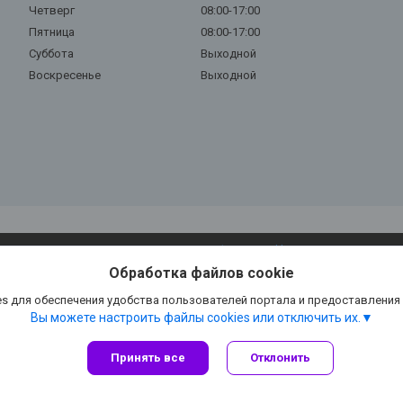
Четверг
08:00-17:00
Пятница
08:00-17:00
Суббота
Выходной
Воскресенье
Выходной
Сайт создан на платформе Deal.by
Политика обработки файлов cookies
Обработка файлов cookie
Глория Ключ |
Пожаловаться на контент
Select Language
▼
s для обеспечения удобства пользователей портала и предоставления
Вы можете настроить файлы cookies или отключить их.
Принять все
Отклонить