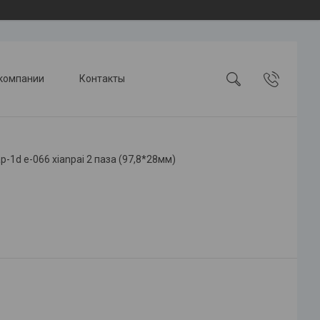
компании
Контакты
-1d e-066 xianpai 2 паза (97,8*28мм)