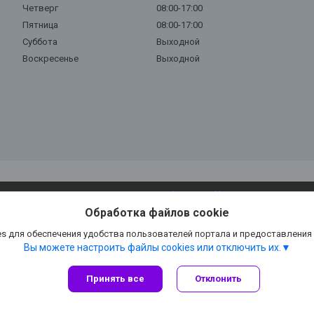
Четверг
08:00-17:00
Пятница
08:00-17:00
Суббота
Выходной
Воскресенье
Выходной
Сайт создан на платформе Deal.by
Политика обработки файлов cookies
Обработка файлов cookie
Глория Ключ |
Пожаловаться на контент
Select Language
▼
s для обеспечения удобства пользователей портала и предоставления
Вы можете настроить файлы cookies или отключить их.
Принять все
Отклонить