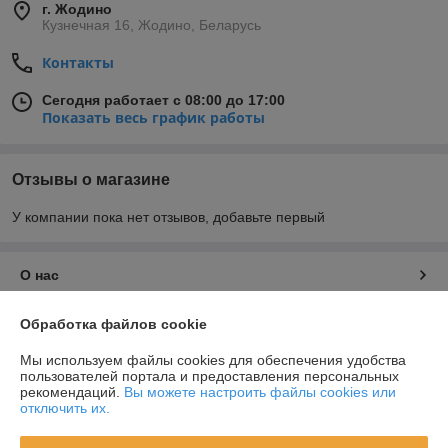
г. Жодино
Кузнечная 16, Жодино, Беларусь
Контакты
Сегодня работает с 08:00 до 17:00
Показать весь график работы
Отзывы о магазине
У компании пока нет отзывов, добавьте первый
О нас
Контакты
Обработка файлов cookie
Мы используем файлы cookies для обеспечения удобства
Доставка и оплата
пользователей портала и предоставления персональных
рекомендаций.
Вы можете настроить файлы cookies или
отключить их.
График работы