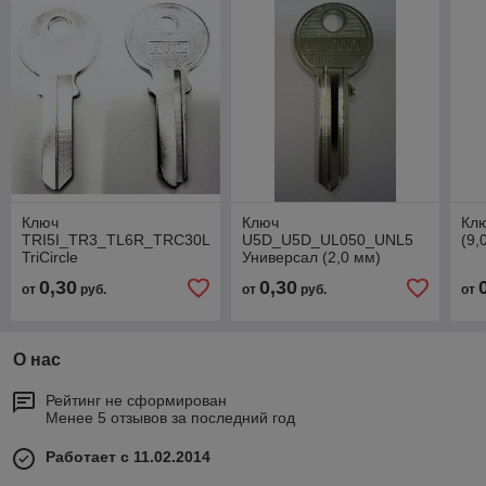
Ключ
Ключ
Клю
TRI5I_TR3_TL6R_TRC30L
U5D_U5D_UL050_UNL5
(9,
TriCircle
Универсал (2,0 мм)
0,30
0,30
от
руб.
от
руб.
от
О нас
Рейтинг не сформирован
Менее 5 отзывов за последний год
Работает с 11.02.2014